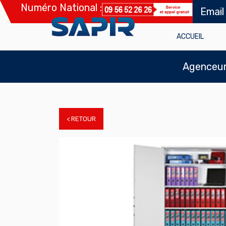
Numéro National :
Email
ACCUEIL
Agenceur 
< RETOUR