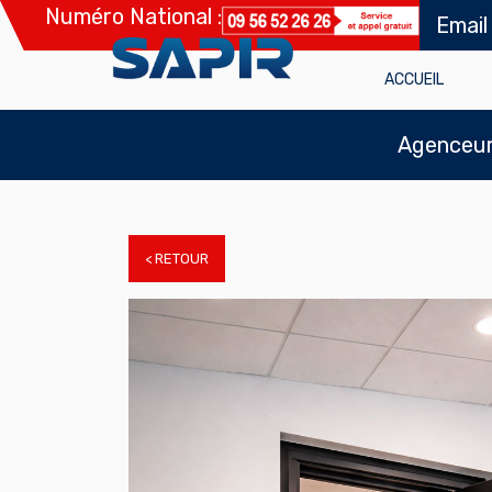
Numéro National :
Email
ACCUEIL
Agenceur 
< RETOUR