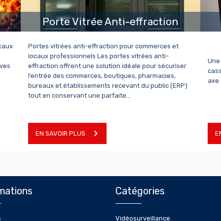
Porte Vitrée Anti-effraction
caux
Portes vitrées anti-effraction pour commerces et
locaux professionnels Les portes vitrées anti-
Une 
ives
effraction offrent une solution idéale pour sécuriser
cass
l’entrée des commerces, boutiques, pharmacies,
axe 
bureaux et établissements recevant du public (ERP)
tout en conservant une parfaite…
EN SAVOIR PLUS
E
mations
Catégories
s
Vidéosurveillance